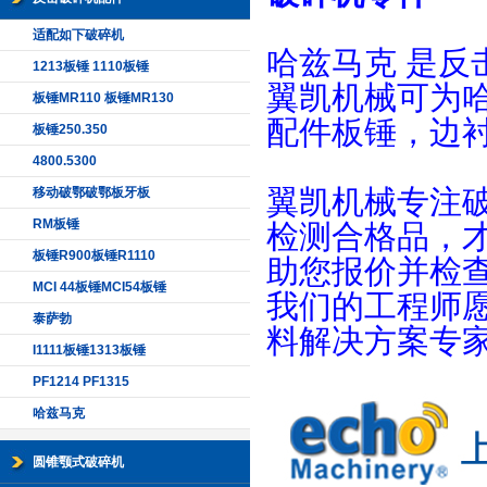
适配如下破碎机
哈兹马克 是反
1213板锤 1110板锤
翼凯机械可为
板锤MR110 板锤MR130
配件板锤，边
板锤250.350
4800.5300
翼凯机械专注
移动破鄂破鄂板牙板
RM板锤
检测合格品，
板锤R900板锤R1110
助您报价并检
MCI 44板锤MCI54板锤
我们的工程师
泰萨勃
料解决方案专
I1111板锤1313板锤
PF1214 PF1315
哈兹马克
圆锥颚式破碎机