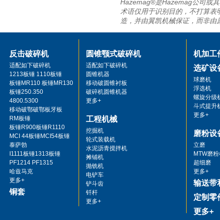
Hazemag®是Hazemag
术语仅用于识别目的，不打算表明
造，并由翼凯机械保证，而非由
反击破碎机
圆锥颚式破碎机
机加工
适配如下破碎机
适配如下破碎机
选矿设
1213板锤 1110板锤
圆锥机器
球磨机
板锤MR110 板锤MR130
移动破圆锥衬板
浮选机
板锤250.350
破碎机圆锥机器
螺旋分级
4800.5300
更多+
斗式提升
移动破鄂破鄂板牙板
更多+
RM板锤
工程机械
板锤R900板锤R1110
挖掘机
磨粉设
MCI 44板锤MCI54板锤
轮式装载机
泰萨勃
立磨
水泥沥青搅拌机
I1111板锤1313板锤
MTW磨粉
摊铺机
PF1214 PF1315
超细磨
抛铣机
哈兹马克
更多+
电铲车
更多+
输送带
铲斗齿
铜套
钎杆
定制零
更多+
更多+