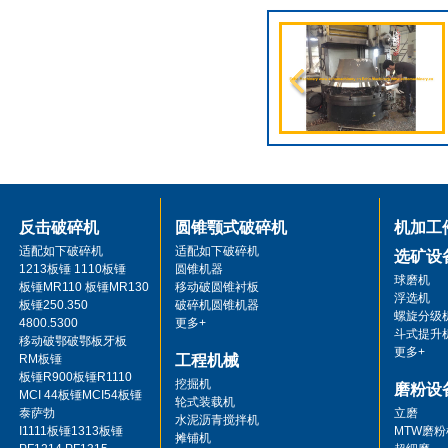
反击破碎机
圆锥颚式破碎机
机加工
适配如下破碎机
适配如下破碎机
选矿设
1213板锤 1110板锤
圆锥机器
球磨机
板锤MR110 板锤MR130
移动破圆锥衬板
浮选机
板锤250.350
破碎机圆锥机器
螺旋分级
4800.5300
更多+
斗式提升
移动破鄂破鄂板牙板
更多+
RM板锤
工程机械
板锤R900板锤R1110
挖掘机
磨粉设
MCI 44板锤MCI54板锤
轮式装载机
泰萨勃
立磨
水泥沥青搅拌机
I1111板锤1313板锤
MTW磨粉
摊铺机