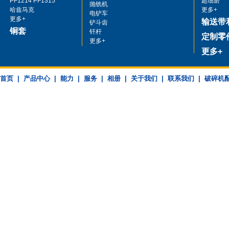
PF1214 PF1315
超细磨
抛铣机
哈兹马克
更多+
电铲车
更多+
输送带
铲斗齿
铜套
钎杆
定制零
更多+
更多+
首页
|
产品中心
|
能力
|
服务
|
相册
|
关于我们
|
联系我们
|
破碎机