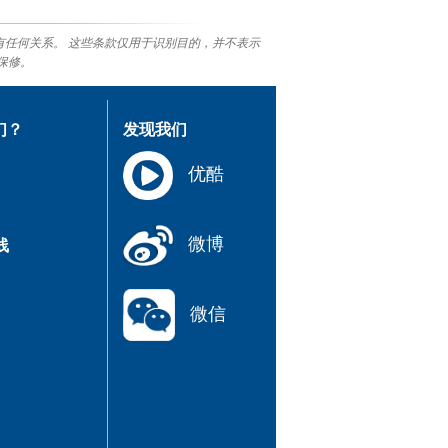
有任何关系。 这些条款仅用于识别目的，并不表示
保修。
们？
发现我们
优酷
微博
线
微信