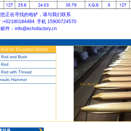
到您正在寻找的电铲，请与我们联系
:+02180184484 手机 15900724570
件：info@echofactory.cn
l Rod for Excavator Bucket
ll Rod and Bush
l Rod
l Rod with Thread
raulic Hammer
求目录