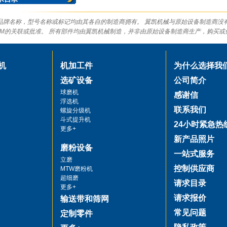
品牌名称，型号名称或标记均由其各自的制造商拥有。 翼凯机械与原始设备制造商没
EM的关联或批准。 所有部件均由翼凯机械制造，并非由原始设备制造商生产，购买或
机
机加工件
为什么选择我
选矿设备
公司简介
球磨机
感谢信
浮选机
联系我们
螺旋分级机
斗式提升机
24小时紧急热
更多+
新产品照片
磨粉设备
一站式服务
立磨
控制供应商
MTW磨粉机
超细磨
请求目录
更多+
请求报价
输送带和筛网
常见问题
定制零件