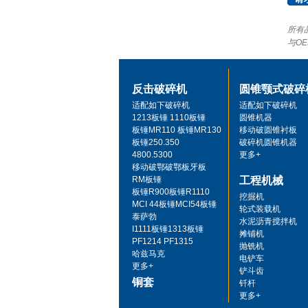
所有
与O
反击破碎机
圆锥颚式破碎
适配如下破碎机
适配如下破碎机
1213板锤 1110板锤
圆锥机器
板锤MR110 板锤MR130
移动破圆锥衬板
板锤250.350
破碎机圆锥机器
4800.5300
更多+
移动破鄂破鄂板牙板
RM板锤
工程机械
板锤R900板锤R1110
挖掘机
MCI 44板锤MCI54板锤
轮式装载机
泰萨勃
水泥沥青搅拌机
I1111板锤1313板锤
摊铺机
PF1214 PF1315
抛铣机
哈兹马克
电铲车
更多+
铲斗齿
铜套
钎杆
更多+