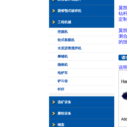
翼凯
圆锥颚式破碎机
钻
定
工程机械
翼凯
挖掘机
测
轮式装载机
的
水泥沥青搅拌机
摊铺机
请
抛铣机
说
电铲车
铲斗齿
钎杆
选矿设备
磨粉设备
铜套