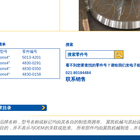
清单
搜索
型号
零件编号
ons4"
5013-4201
ons4"
4830-0291
看不到您要查找的零件号？请给我们发电子
ons4"
4830-0350
021-80184484
ons4"
4830-0158
联系销售
ons4 1/4"
5013-4551
ons4 1/4"
5013-6001-IF
ons4 1/4"
5013-6001
ons4 1/4"
4830-2957
ons4 1/4"
4830-4341
求目录
ons4 1/4"
5013-4801
ons5 1/5"
5013-7001
ons5 1/5"
4830-6501
品牌名称，型号名称或标记均由其各自的制造商拥有。 翼凯机械与原始设
ons5 1/5"
4830-6771
目的，并不表示与OEM的关联或批准。 所有部件均由翼凯机械制造，并
ons5 1/5"
4830-5421
ons5 1/5"
4830-5556