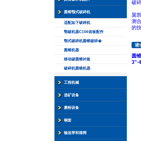
破
圆锥颚式破碎机
翼凯
测
适配如下破碎机
的
鄂破机器C106齿板配件
鄂式破碎机圆锥破碎�
请
圆锥机器
圆
移动破圆锥衬板
3"
·
4
破碎机圆锥机器
工程机械
选矿设备
磨粉设备
铜套
输送带和筛网