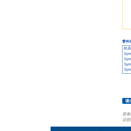
零件
机器
Sym
Sym
Sym
Sym
Sym
Sym
Sym
Sym
Sym
请
Sym
Sym
Sym
所有
Sym
识别
Sym
Sym