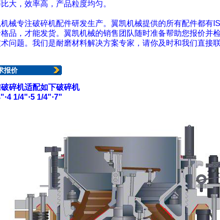
碎比大，效率高，产品粒度均匀。
机械专注破碎机配件研发生产。翼凯机械提供的所有配件都有ISO
合格品，才能发货。
翼凯机械
的销售团队随时准备帮助您报价并
技术问题。我们是耐磨材料解决方案专家，请你及时和我们直接
求报价
锥破碎机适配如下破碎机
"
·
4 1/4"
·
5 1/4"
·
7"