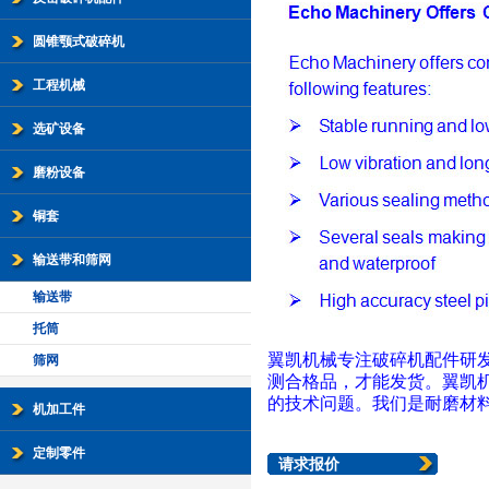
圆锥颚式破碎机
工程机械
选矿设备
磨粉设备
铜套
输送带和筛网
输送带
托筒
翼凯机械专注破碎机配件研发
筛网
测合格品，才能发货。
翼凯
的技术问题。我们是耐磨材
机加工件
定制零件
请求报价