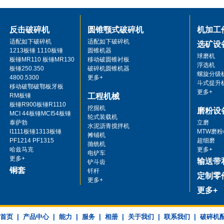
反击破碎机
圆锥颚式破碎机
机加工
适配如下破碎机
适配如下破碎机
选矿设
1213板锤 1110板锤
圆锥机器
球磨机
板锤MR110 板锤MR130
移动破圆锥衬板
浮选机
板锤250.350
破碎机圆锥机器
螺旋分级
4800.5300
更多+
斗式提升
移动破鄂破鄂板牙板
更多+
RM板锤
工程机械
板锤R900板锤R1110
挖掘机
磨粉设
MCI 44板锤MCI54板锤
轮式装载机
泰萨勃
立磨
水泥沥青搅拌机
I1111板锤1313板锤
MTW磨粉
摊铺机
PF1214 PF1315
超细磨
抛铣机
哈兹马克
更多+
电铲车
更多+
输送带
铲斗齿
铜套
钎杆
定制零
更多+
更多+
首页
|
产品中心
|
能力
|
服务
|
相册
|
关于我们
|
联系我们
|
破碎机