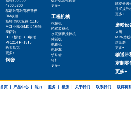
板锤250.350
破碎机圆锥机器
螺旋分级
4800.5300
更多+
斗式提升
移动破鄂破鄂板牙板
更多+
RM板锤
工程机械
板锤R900板锤R1110
挖掘机
磨粉设
MCI 44板锤MCI54板锤
轮式装载机
泰萨勃
立磨
水泥沥青搅拌机
I1111板锤1313板锤
MTW磨粉
摊铺机
PF1214 PF1315
超细磨
抛铣机
哈兹马克
更多+
电铲车
更多+
输送带
铲斗齿
铜套
钎杆
定制零
更多+
更多+
首页
|
产品中心
|
能力
|
服务
|
相册
|
关于我们
|
联系我们
|
破碎机