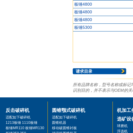
板锤4800
板锤4800
板锤4800
板锤5300
请求目录
所有品牌名称，型号名称或标记
识别目的，并不表示与OEM的
反击破碎机
圆锥颚式破碎机
机加工
适配如下破碎机
适配如下破碎机
选矿设
1213板锤 1110板锤
圆锥机器
球磨机
板锤MR110 板锤MR130
移动破圆锥衬板
浮选机