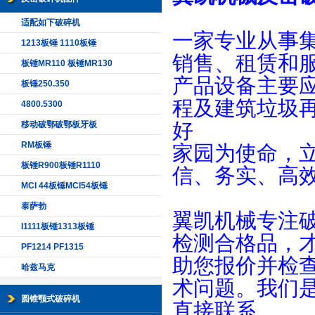
适配如下破碎机
一家专业从事
1213板锤 1110板锤
销售、租赁和
板锤MR110 板锤MR130
产品设备主要
板锤250.350
程及建筑垃圾
4800.5300
好
移动破鄂破鄂板牙板
RM板锤
家园为使命，
板锤R900板锤R1110
信、务实、高
MCI 44板锤MCI54板锤
泰萨勃
翼凯机械专注
I1111板锤1313板锤
检测合格品，
PF1214 PF1315
助您报价并检
哈兹马克
术问题。我们
圆锥颚式破碎机
直接联系。