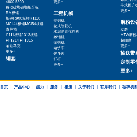
4800.5300
更多+
斗式提升
移动破鄂破鄂板牙板
更多+
RM板锤
工程机械
板锤R900板锤R1110
挖掘机
磨粉设
MCI 44板锤MCI54板锤
轮式装载机
泰萨勃
立磨
水泥沥青搅拌机
I1111板锤1313板锤
MTW磨粉
摊铺机
PF1214 PF1315
超细磨
抛铣机
哈兹马克
更多+
电铲车
更多+
输送带
铲斗齿
铜套
钎杆
定制零
更多+
更多+
首页
|
产品中心
|
能力
|
服务
|
相册
|
关于我们
|
联系我们
|
破碎机