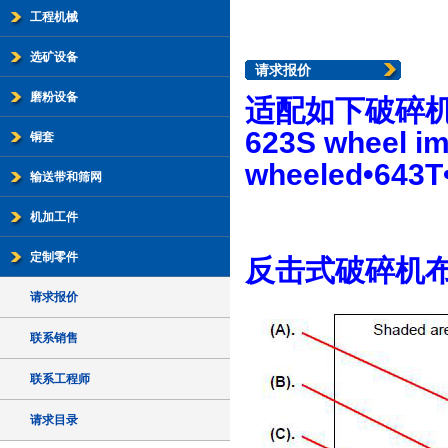
工程机械
选矿设备
请求报价
磨粉设备
适配如下破碎
623S wheel im
铜套
wheeled•643T
输送带和筛网
机加工件
定制零件
反击式破碎机
请求报价
联系销售
联系工程师
请求目录