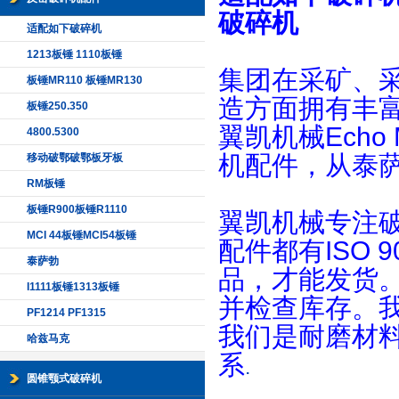
破碎机
适配如下破碎机
1213板锤 1110板锤
集团在采矿、
板锤MR110 板锤MR130
造方面拥有丰
板锤250.350
翼凯机械Echo 
4800.5300
机配件，从泰萨
移动破鄂破鄂板牙板
RM板锤
板锤R900板锤R1110
翼凯机械专注
MCI 44板锤MCI54板锤
配件都有ISO
泰萨勃
品，才能发货
I1111板锤1313板锤
并检查库存。
PF1214 PF1315
我们是耐磨材
哈兹马克
系
.
圆锥颚式破碎机