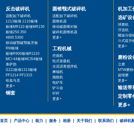
反击破碎机
圆锥颚式破碎机
机加工
适配如下破碎机
适配如下破碎机
选矿设
1213板锤 1110板锤
圆锥机器
球磨机
板锤MR110 板锤MR130
移动破圆锥衬板
浮选机
板锤250.350
破碎机圆锥机器
螺旋分级
4800.5300
更多+
斗式提升
移动破鄂破鄂板牙板
更多+
RM板锤
工程机械
板锤R900板锤R1110
挖掘机
磨粉设
MCI 44板锤MCI54板锤
轮式装载机
泰萨勃
立磨
水泥沥青搅拌机
I1111板锤1313板锤
MTW磨粉
摊铺机
PF1214 PF1315
超细磨
抛铣机
哈兹马克
更多+
电铲车
更多+
输送带
铲斗齿
铜套
钎杆
定制零
更多+
更多+
首页
|
产品中心
|
能力
|
服务
|
相册
|
关于我们
|
联系我们
|
破碎机