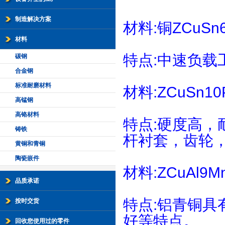
制造解决方案
材料:铜ZCuSn6
材料
特点:中速负
碳钢
合金钢
标准耐磨材料
材料:ZCuSn1
高锰钢
高铬材料
特点:硬度高
铸铁
杆衬套，齿轮
黄铜和青铜
陶瓷嵌件
材料:ZCuAl9M
品质承诺
特点:铝青铜
按时交货
好等特点。
回收您使用过的零件