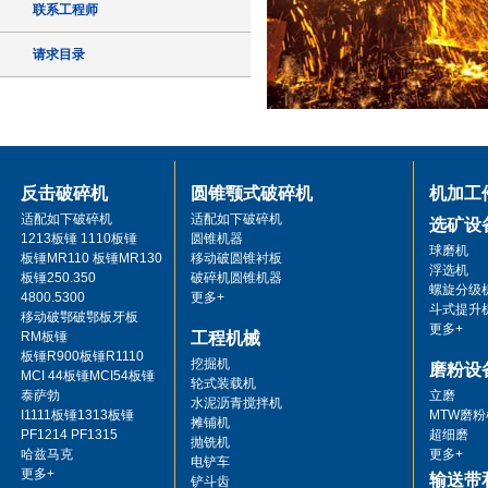
联系工程师
请求目录
反击破碎机
圆锥颚式破碎机
机加工
适配如下破碎机
适配如下破碎机
选矿设
1213板锤 1110板锤
圆锥机器
球磨机
板锤MR110 板锤MR130
移动破圆锥衬板
浮选机
板锤250.350
破碎机圆锥机器
螺旋分级
4800.5300
更多+
斗式提升
移动破鄂破鄂板牙板
更多+
RM板锤
工程机械
板锤R900板锤R1110
挖掘机
磨粉设
MCI 44板锤MCI54板锤
轮式装载机
泰萨勃
立磨
水泥沥青搅拌机
I1111板锤1313板锤
MTW磨粉
摊铺机
PF1214 PF1315
超细磨
抛铣机
哈兹马克
更多+
电铲车
更多+
输送带
铲斗齿