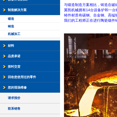
与锻造制造方案相比，铸造在破
翼凯机械拥有14台设备炉和一台
制造解决方案
铸件材质有碳钢、合金钢、高锰
锻造
我们的工程师正在进行陶瓷镶件
铸造
机械加工
材料
品质承诺
按时交货
回收您使用过的零件
您的现场维修
请求报价
联系销售