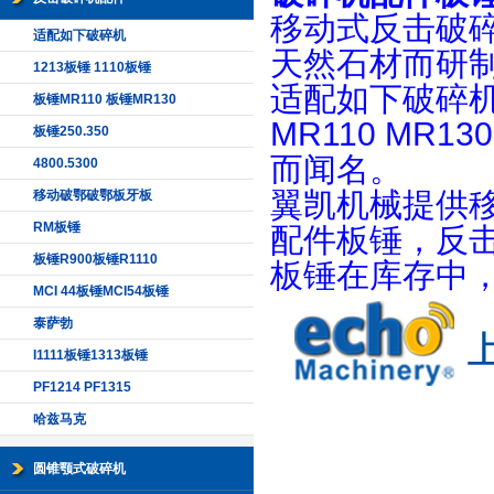
移动式反击破
适配如下破碎机
天然石材而研
1213板锤 1110板锤
适配如下破碎
板锤MR110 板锤MR130
MR110 MR1
板锤250.350
而闻名。
4800.5300
翼凯机械提供
移动破鄂破鄂板牙板
RM板锤
配件板锤，反击衬
板锤R900板锤R1110
板锤在库存中
MCI 44板锤MCI54板锤
泰萨勃
I1111板锤1313板锤
PF1214 PF1315
哈兹马克
圆锥颚式破碎机