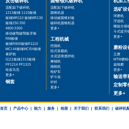
反击破碎机
圆锥颚式破碎机
机加工
MR130 R EVO
F20010951
适配如下破碎机
适配如下破碎机
选矿设
MR130 R EVO
F20011039
1213板锤 1110板锤
圆锥机器
MR130 R EVO
2196048
球磨机
板锤MR110 板锤MR130
移动破圆锥衬板
MR130 R EVO
2200201
浮选机
板锤250.350
破碎机圆锥机器
MR130Z
F10343421
螺旋分级
4800.5300
更多+
MR130Z
F10330751
斗式提升
移动破鄂破鄂板牙板
MR130Z
F10408421
更多+
RM板锤
工程机械
MR130Z
2191368
板锤R900板锤R1110
挖掘机
MR130Z
F20006171
磨粉设
MCI 44板锤MCI54板锤
轮式装载机
MR130 Z EVO
F20013344
泰萨勃
立磨
水泥沥青搅拌机
MR130 Z EVO
F20010951
I1111板锤1313板锤
MTW磨粉
摊铺机
MR130 Z EVO
F20011039
PF1214 PF1315
超细磨
抛铣机
MR130 Z EVO
2196048
哈兹马克
更多+
电铲车
MR130 Z EVO
2200201
更多+
输送带
铲斗齿
铜套
钎杆
定制零
更多+
更多+
首页
|
产品中心
|
能力
|
服务
|
相册
|
关于我们
|
联系我们
|
破碎机