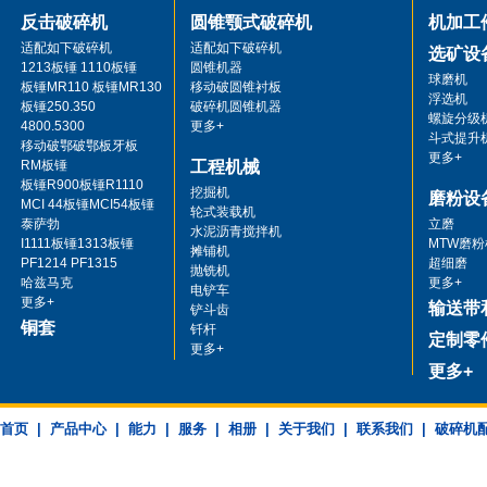
反击破碎机
圆锥颚式破碎机
机加工
适配如下破碎机
适配如下破碎机
选矿设
1213板锤 1110板锤
圆锥机器
球磨机
板锤MR110 板锤MR130
移动破圆锥衬板
浮选机
板锤250.350
破碎机圆锥机器
螺旋分级
4800.5300
更多+
斗式提升
移动破鄂破鄂板牙板
更多+
RM板锤
工程机械
板锤R900板锤R1110
挖掘机
磨粉设
MCI 44板锤MCI54板锤
轮式装载机
泰萨勃
立磨
水泥沥青搅拌机
I1111板锤1313板锤
MTW磨粉
摊铺机
PF1214 PF1315
超细磨
抛铣机
哈兹马克
更多+
电铲车
更多+
输送带
铲斗齿
铜套
钎杆
定制零
更多+
更多+
首页
|
产品中心
|
能力
|
服务
|
相册
|
关于我们
|
联系我们
|
破碎机