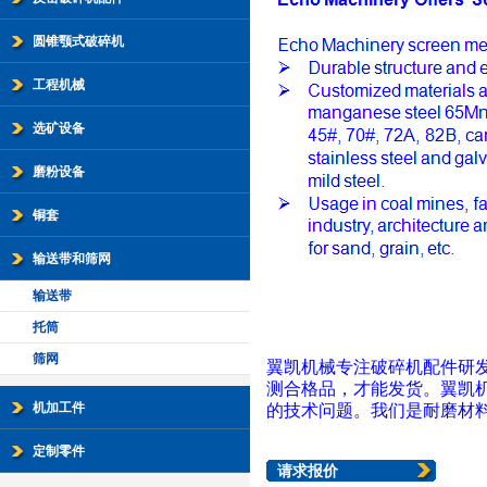
圆锥颚式破碎机
工程机械
选矿设备
磨粉设备
铜套
输送带和筛网
输送带
托筒
筛网
翼凯机械专注破碎机配件研发
测合格品，才能发货。
翼凯
机加工件
的技术问题。我们是耐磨材
定制零件
请求报价